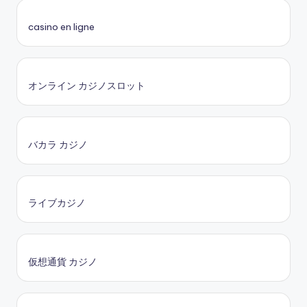
casino en ligne
オンライン カジノスロット
バカラ カジノ
ライブカジノ
仮想通貨 カジノ