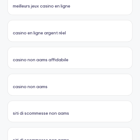
meilleurs jeux casino en ligne
casino en ligne argent réel
casino non aams affidabile
casino non aams
siti di scommesse non aams