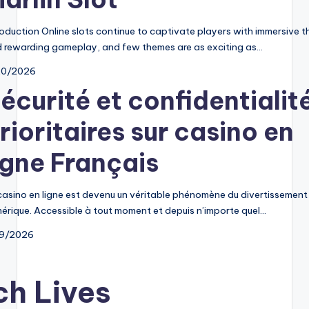
roduction Online slots continue to captivate players with immersive 
 rewarding gameplay, and few themes are as exciting as…
20/2026
écurité et confidentialit
rioritaires sur casino en
igne Français
casino en ligne est devenu un véritable phénomène du divertissement
érique. Accessible à tout moment et depuis n’importe quel…
29/2026
ch Lives