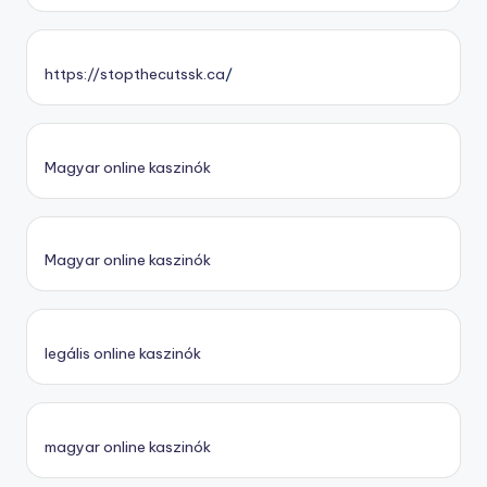
https://stopthecutssk.ca
/
Magyar online kaszinók
Magyar online kaszinók
legális online kaszinók
magyar online kaszinók