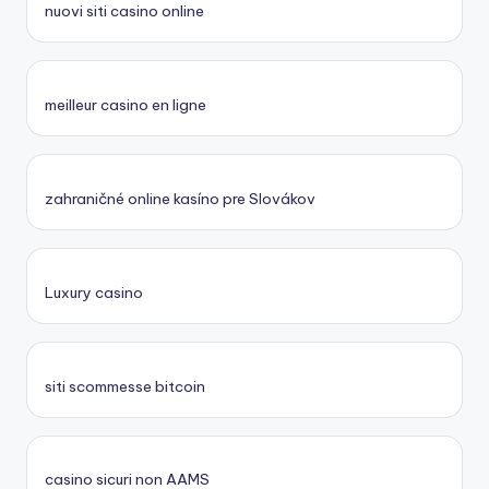
nuovi siti casino online
meilleur casino en ligne
zahraničné online kasíno pre Slovákov
Luxury casino
siti scommesse bitcoin
casino sicuri non AAMS