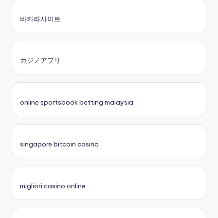
바카라사이트
カジノアプリ
online sportsbook betting malaysia
singapore bitcoin casino
migliori casino online