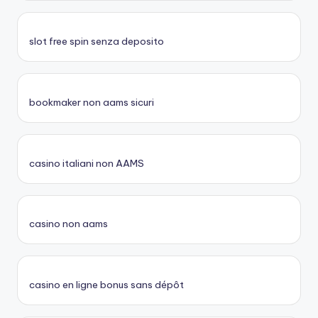
slot free spin senza deposito
bookmaker non aams sicuri
casino italiani non AAMS
casino non aams
casino en ligne bonus sans dépôt