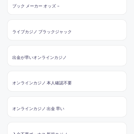
ブック メーカー オッズ –
ライブカジノ ブラックジャック
出金が早いオンラインカジノ
オンラインカジノ 本人確認不要
オンラインカジノ 出金 早い