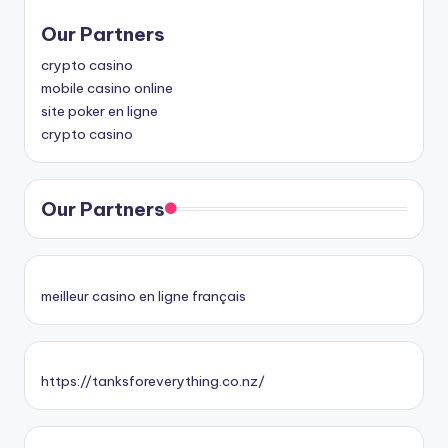
Our Partners
crypto casino
mobile casino online
site poker en ligne
crypto casino
Our Partners
meilleur casino en ligne français
https://tanksforeverything.co.nz/